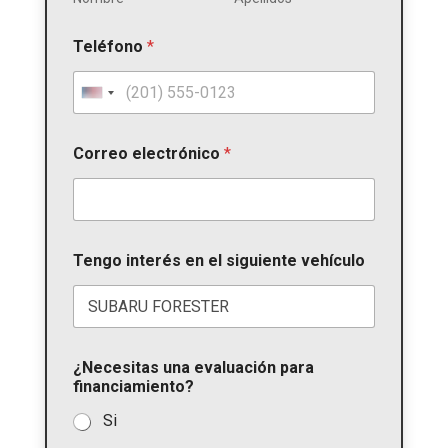
Teléfono
*
U
n
i
Correo electrónico
*
t
e
d
S
Tengo interés en el siguiente vehículo
t
a
t
e
s
¿Necesitas una evaluación para
+
financiamiento?
1
Si