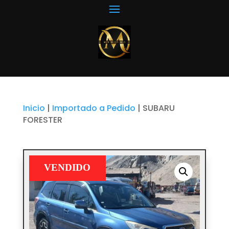
Inicio
|
Importado a Pedido
|
SUBARU
FORESTER
VENDIDO