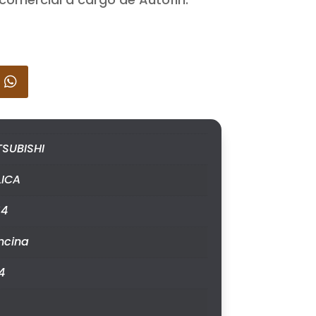
TSUBISHI
LICA
14
ncina
4