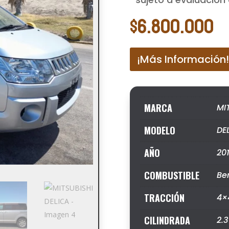
$
6.800.000
¡Más Información!
MARCA
MI
MODELO
DE
AÑO
20
COMBUSTIBLE
Be
TRACCIÓN
4×
CILINDRADA
2.3