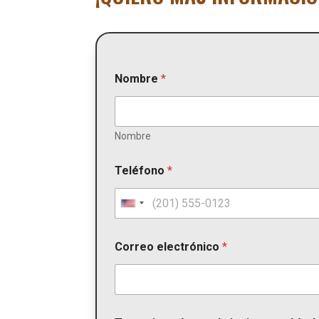
Nombre
*
Nombre
Teléfono
*
U
n
i
Correo electrónico
*
t
e
d
S