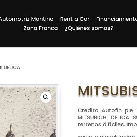
Automotriz Montino
Rent a Car
Financiamient
Zona Franca
¿Quiénes somos?
I DELICA
MITSUBIS
Credito Autofin pie
MITSUBICHI DELICA S
terrenos difíciles. I
-sujeto a evaluación 