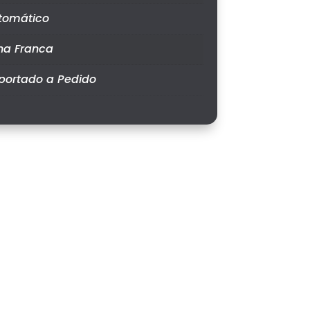
tomático
na Franca
portado a Pedido