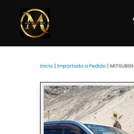
Inicio
|
Importado a Pedido
|
MITSUBISH