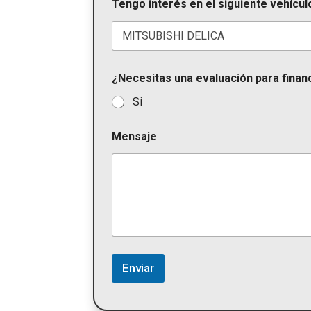
Tengo interés en el siguiente vehícul
t
a
t
e
s
¿Necesitas una evaluación para finan
+
1
Si
Mensaje
Enviar